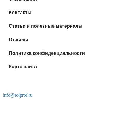
Контакты
Статьи и полезные материалы
Отзывы
Политика конфиденциальности
Карта сайта
г. Москва, ул. Смоленская Площадь, 3
info@rolprof.ru
Успешно работаем на рынке Москвы и Московской области,
применяя в производстве продукции исключительно
передовые технологии и качественные материалы