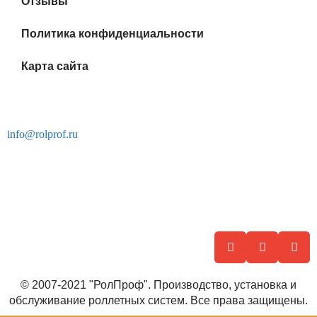
Отзывы
Политика конфиденциальности
Карта сайта
г. Москва, ул. Смоленская Площадь, 3
info@rolprof.ru
Успешно работаем на рынке Москвы и Московской области,
применяя в производстве продукции исключительно
передовые технологии и качественные материалы
© 2007-2021 "РолПроф". Производство, установка и
обслуживание роллетных систем. Все права защищены.